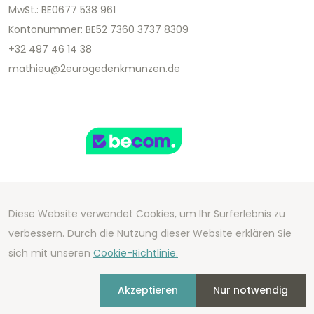
MwSt.: BE0677 538 961
Kontonummer: BE52 7360 3737 8309
+32 497 46 14 38
mathieu@2eurogedenkmunzen.de
Diese Website verwendet Cookies, um Ihr Surferlebnis zu
Copyright 2026 We Can Do Better Online BV
verbessern. Durch die Nutzung dieser Website erklären Sie
Development by
2mprove
- Content by
sich mit unseren
Cookie-Richtlinie.
2eurogedenkmunzen.de
Akzeptieren
Nur notwendig