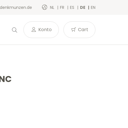
denkmunzen.de
NL
FR
ES
DE
EN
Konto
Cart
UNC