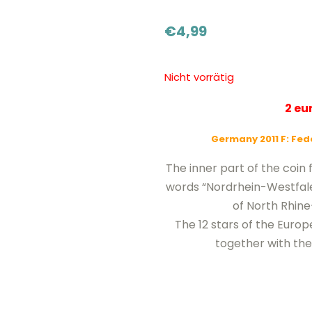
€
4,99
Nicht vorrätig
2 e
Germany 2011 F: Fed
The inner part of the coi
words “Nordrhein-Westfale
of North Rhine
The 12 stars of the Europ
together with the 