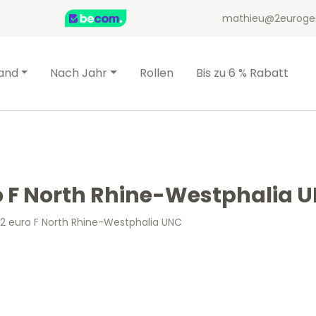
mathieu@2euroge
and
Nach Jahr
Rollen
Bis zu 6 % Rabatt
o F North Rhine-Westphalia 
2 euro F North Rhine-Westphalia UNC