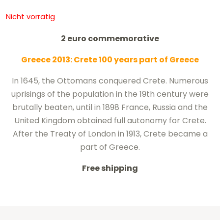
Nicht vorrätig
2 euro commemorative
Greece 2013: Crete 100 years part of Greece
In 1645, the Ottomans conquered Crete.
Numerous
uprisings
of the population
in the 19th century
were
brutally
beaten
,
until
in 1898
France
, Russia
and the
United
Kingdom
obtained
full autonomy
for
Crete
.
After the Treaty of London in 1913, Crete became a
part of Greece.
Free shipping