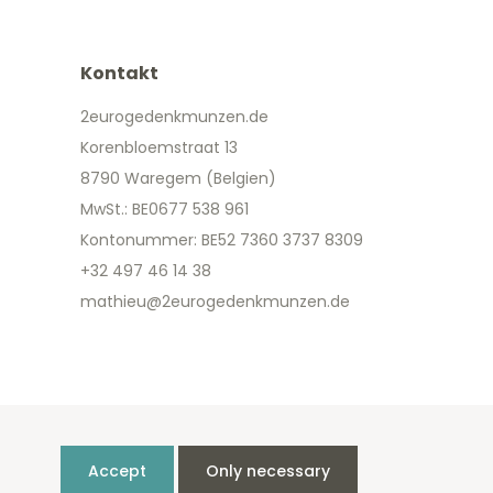
Kontakt
2eurogedenkmunzen.de
Korenbloemstraat 13
8790 Waregem (Belgien)
MwSt.: BE0677 538 961
Kontonummer: BE52 7360 3737 8309
+32 497 46 14 38
mathieu@2eurogedenkmunzen.de
Accept
Only necessary