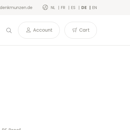
denkmunzen.de
NL
FR
ES
DE
EN
Account
Cart