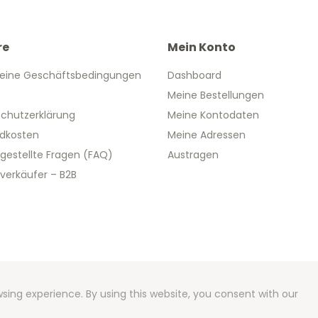
re
Mein Konto
eine Geschäftsbedingungen
Dashboard
Meine Bestellungen
chutzerklärung
Meine Kontodaten
dkosten
Meine Adressen
 gestellte Fragen (FAQ)
Austragen
verkäufer – B2B
 2026 We Can Do Better Online BV
ent by
2mprove
- Content by 2eurogedenkmunzen.de
sing experience. By using this website, you consent with our