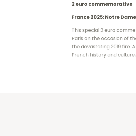
2 euro commemorative
2025
France 2025: Notre Dame 
-
Notre
This special 2 euro comm
Dame
Paris on the occasion of th
the devastating 2019 fire.
of
French history and culture, i
Paris
BE
Proof
quantity