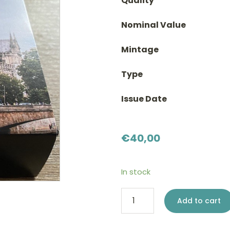
Quality
Nominal Value
Mintage
Type
Issue Date
€
40,00
In stock
2
Add to cart
euro
France