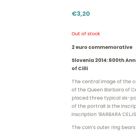
€
3,20
Out of stock
2 euro commemorative
Slovenia 2014: 600th Ann
of Cilli
The central image of the co
of the Queen Barbara of Ce
placed three typical six-po
of the portrait is the inscr
inscription ‘BARBARA CELJS
The coin’s outer ring bears