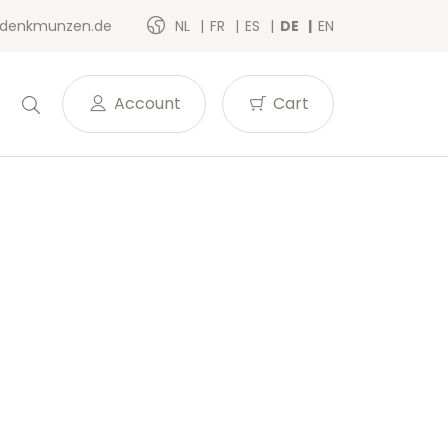
denkmunzen.de
NL
FR
ES
DE
EN
Account
Cart