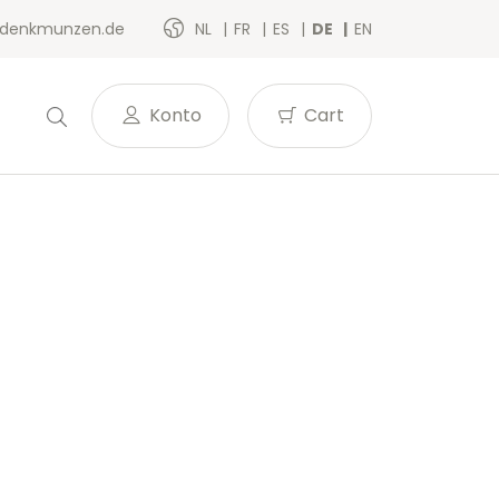
denkmunzen.de
NL
FR
ES
DE
EN
Konto
Cart