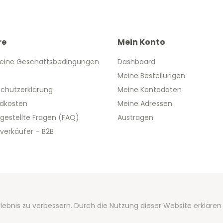
re
Mein Konto
eine Geschäftsbedingungen
Dashboard
Meine Bestellungen
chutzerklärung
Meine Kontodaten
dkosten
Meine Adressen
 gestellte Fragen (FAQ)
Austragen
verkäufer – B2B
 2026 We Can Do Better Online BV
lebnis zu verbessern. Durch die Nutzung dieser Website erklären
ent by
2mprove
- Content by 2eurogedenkmunzen.de