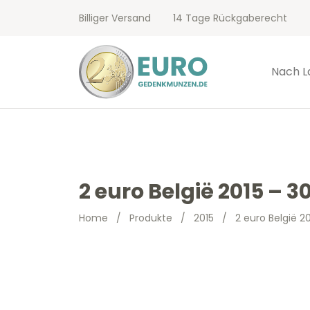
Billiger Versand
14 Tage Rückgaberecht
Nach L
2 euro België 2015 – 
Home
/
Produkte
/
2015
/
2 euro België 2