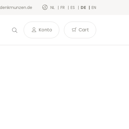
denkmunzen.de
NL
FR
ES
DE
EN
Konto
Cart