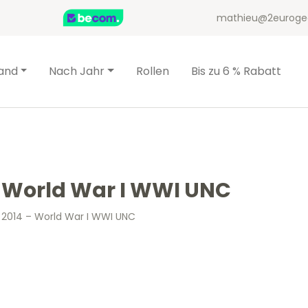
mathieu@2euroge
and
Nach Jahr
Rollen
Bis zu 6 % Rabatt
– World War I WWI UNC
 2014 – World War I WWI UNC