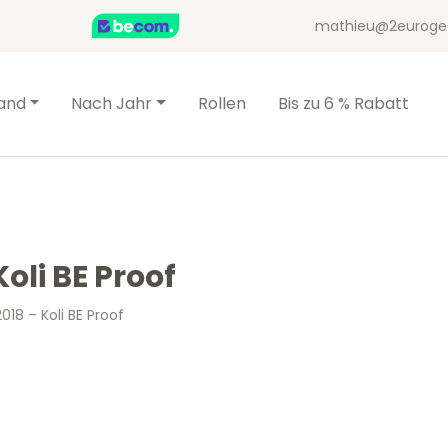
mathieu@2euroge
and
Nach Jahr
Rollen
Bis zu 6 % Rabatt
Koli BE Proof
018 – Koli BE Proof