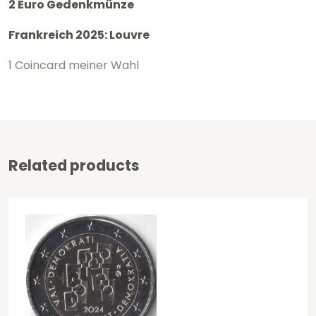
2 Euro Gedenkmünze
2025
Frankreich 2025: Louvre
-
Louvre
1 Coincard meiner Wahl
Stgl.
Coincard
Menge
Related products