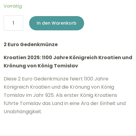
Vorrätig
2
In den Warenkorb
Euro
Kroatien
2 Euro Gedenkmünze
2025
Kroatien 2025: 1100 Jahre Königreich Kroatien und
-
Krönung von König Tomislav
1100
Jahre
Diese 2 Euro Gedenkmünze feiert 1100 Jahre
Königreich Kroatien und die Krönung von König
Kroatien
Tomislav im Jahr 925. Als erster König Kroatiens
PP
führte Tomislav das Land in eine Ära der Einheit und
Menge
Unabhängigkeit.