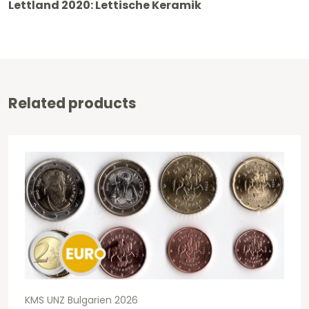
2020
Lettland 2020: Lettische Keramik
-
Lettische
Keramik
UNZ
Related products
Menge
KMS UNZ Bulgarien 2026