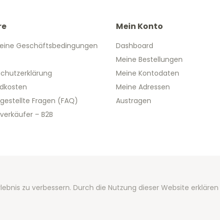
re
Mein Konto
eine Geschäftsbedingungen
Dashboard
Meine Bestellungen
chutzerklärung
Meine Kontodaten
dkosten
Meine Adressen
 gestellte Fragen (FAQ)
Austragen
verkäufer – B2B
 2026 We Can Do Better Online BV
lebnis zu verbessern. Durch die Nutzung dieser Website erklären
ent by
2mprove
- Content by 2eurogedenkmunzen.de