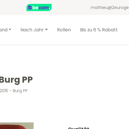
mathieu@2euroge
and
Nach Jahr
Rollen
Bis zu 6 % Rabatt
 Burg PP
2015 – Burg PP