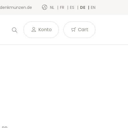
denkmunzen.de
NL
FR
ES
DE
EN
Konto
Cart