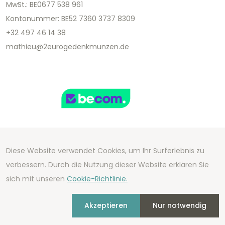
MwSt.: BE0677 538 961
Kontonummer: BE52 7360 3737 8309
+32 497 46 14 38
mathieu@2eurogedenkmunzen.de
Diese Website verwendet Cookies, um Ihr Surferlebnis zu
Copyright 2026 We Can Do Better Online BV
verbessern. Durch die Nutzung dieser Website erklären Sie
Development by
2mprove
- Content by
sich mit unseren
Cookie-Richtlinie.
2eurogedenkmunzen.de
Akzeptieren
Nur notwendig