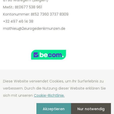
MwSt.: BE0677 538 961
Kontonummer: BE52 7360 3737 8309
+32 497 46 14 38
mathieu@2eurogedenkmunzen.de
Diese Website verwendet Cookies, um Ihr Surferlebnis zu
Copyright 2026 We Can Do Better Online BV
verbessern. Durch die Nutzung dieser Website erklären Sie
Development by
2mprove
- Content by
sich mit unseren
Cookie-Richtlinie.
2eurogedenkmunzen.de
Akzeptieren
Nur notwendig