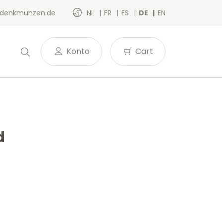
denkmunzen.de
NL
FR
ES
DE
EN
Konto
Cart
d