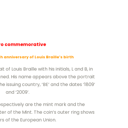
uro commemorative
 anniversary of Louis Braille’s birth
of Louis Braille with his initials, L and B, in
gned. His name appears above the portrait
he issuing country, ‘BE’ and the dates ‘1809’
and ‘2009’.
respectively are the mint mark and the
er of the Mint. The coin’s outer ring shows
ars of the European Union.