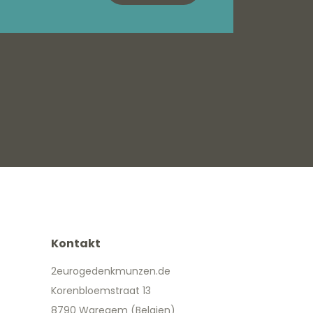
Kontakt
2eurogedenkmunzen.de
Korenbloemstraat 13
8790 Waregem (Belgien)