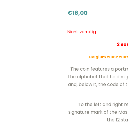
€
16,00
Nicht vorrätig
2 e
Belgium 2009: 200th
The coin features a portrait 
the alphabet that he desi
and, below it, the code of t
To the left and right 
signature mark of the Mast
the 12 st