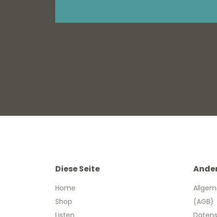
Diese Seite
Ande
Home
Allgem
Shop
(AGB)
Listen
Datens