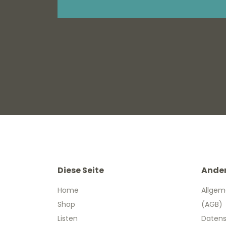
Diese Seite
Ande
Home
Allgem
Shop
(AGB)
Listen
Datens