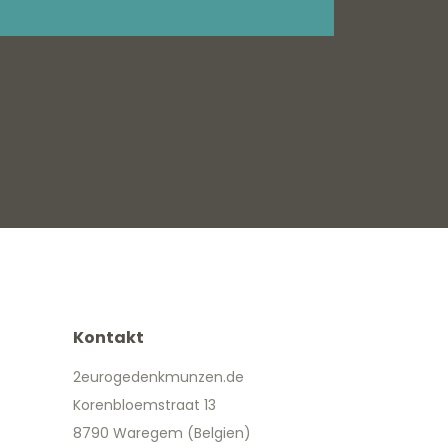
Kontakt
2eurogedenkmunzen.de
Korenbloemstraat 13
8790 Waregem (Belgien)