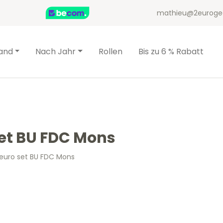
mathieu@2euroge
and
Nach Jahr
Rollen
Bis zu 6 % Rabatt
set BU FDC Mons
 euro set BU FDC Mons