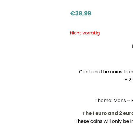
€
39,99
Nicht vorrätig
Contains the coins from
+ 2
Theme: Mons – E
The 1 euro and 2 euro
These coins will only be 