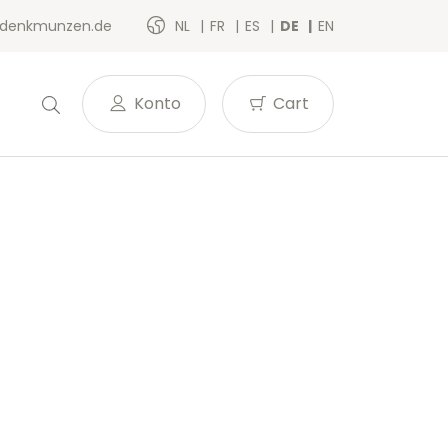
denkmunzen.de
NL
FR
ES
DE
EN
Konto
Cart