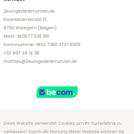
2eurogedenkmunzen.de
Korenbloemstraat 13
8790 Waregem (Belgien)
MwSt.: BE0677 538 961
Kontonummer: BE52 7360 3737 8309
+32 497 46 14 38
mathieu@2eurogedenkmunzen.de
Diese Website verwendet Cookies, um Ihr Surferlebnis zu
Copyright 2026 We Can Do Better Online BV
verbessern. Durch die Nutzung dieser Website erklären Sie
Development by
2mprove
- Content by