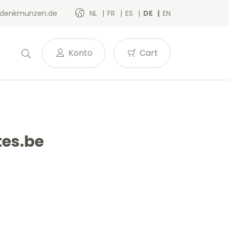
denkmunzen.de
NL
FR
ES
DE
EN
Konto
Cart
tes.be