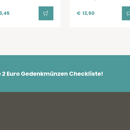
3,45
€
12,50
e 2 Euro Gedenkmünzen Checkliste!