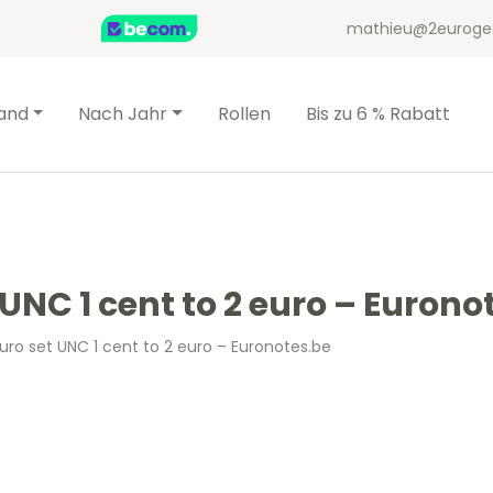
mathieu@2euroge
and
Nach Jahr
Rollen
Bis zu 6 % Rabatt
UNC 1 cent to 2 euro – Eurono
ro set UNC 1 cent to 2 euro – Euronotes.be