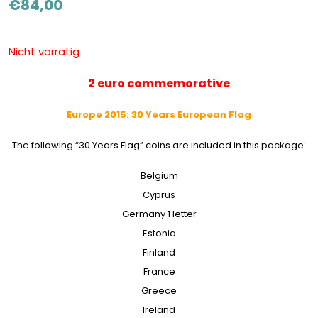
€
84,00
Nicht vorrätig
2 euro commemorative
Europe 2015: 30 Years European Flag
The following “30 Years Flag” coins are included in this package:
Belgium
Cyprus
Germany 1 letter
Estonia
Finland
France
Greece
Ireland