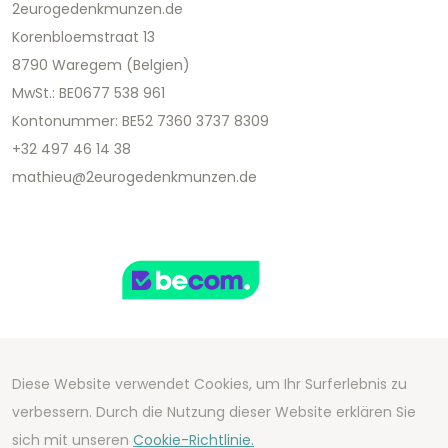
2eurogedenkmunzen.de
Korenbloemstraat 13
8790 Waregem (Belgien)
MwSt.: BE0677 538 961
Kontonummer: BE52 7360 3737 8309
+32 497 46 14 38
mathieu@2eurogedenkmunzen.de
Diese Website verwendet Cookies, um Ihr Surferlebnis zu
Copyright 2026 We Can Do Better Online BV
verbessern. Durch die Nutzung dieser Website erklären Sie
Development by
2mprove
- Content by
sich mit unseren
Cookie-Richtlinie.
2eurogedenkmunzen.de