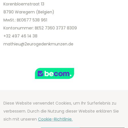
Korenbloemstraat 13
8790 Waregem (Belgien)
MwSt.: BE0677 538 961
Kontonummer: BE52 7360 3737 8309
+32 497 46 14 38
mathieu@2eurogedenkmunzen.de
Diese Website verwendet Cookies, um Ihr Surferlebnis zu
Copyright 2026 We Can Do Better Online BV
verbessern. Durch die Nutzung dieser Website erklären Sie
Development by
2mprove
- Content by
sich mit unseren
Cookie-Richtlinie.
2eurogedenkmunzen.de