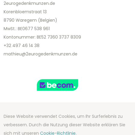
2eurogedenkmunzen.de
Korenbloemstraat 13
8790 Waregem (Belgien)
MwSt.: BE0677 538 961
Kontonummer: BE52 7360 3737 8309
+32 497 46 14 38
mathieu@2eurogedenkmunzen.de
Diese Website verwendet Cookies, um Ihr Surferlebnis zu
Copyright 2026 We Can Do Better Online BV
verbessern. Durch die Nutzung dieser Website erklären Sie
Development by
2mprove
- Content by
sich mit unseren
Cookie-Richtlinie.
2eurogedenkmunzen.de