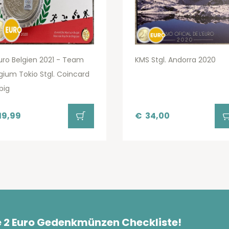
uro Belgien 2021 - Team
KMS Stgl. Andorra 2020
gium Tokio Stgl. Coincard
big
19,99
€
34,00
e 2 Euro Gedenkmünzen Checkliste!