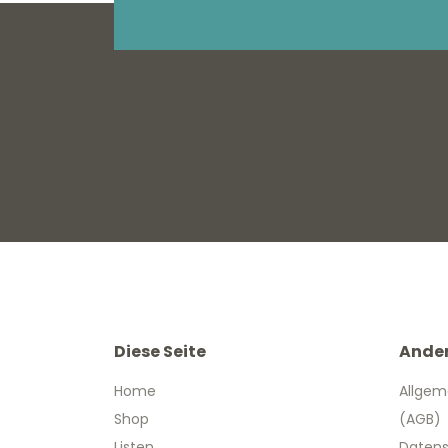
Diese Seite
Ande
Home
Allgem
Shop
(AGB)
Listen
Datens