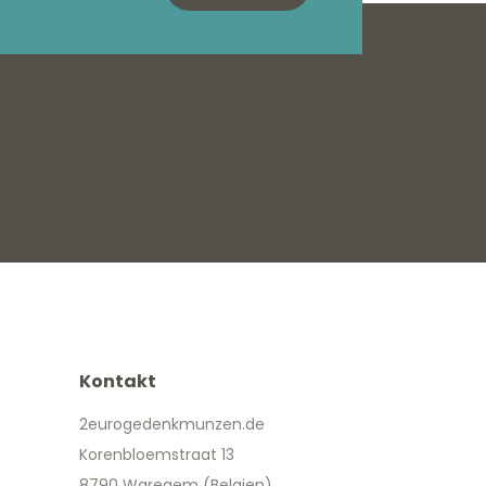
Kontakt
2eurogedenkmunzen.de
Korenbloemstraat 13
8790 Waregem (Belgien)