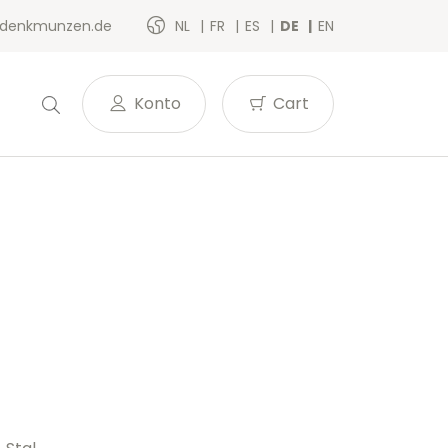
denkmunzen.de
NL
FR
ES
DE
EN
Konto
Cart