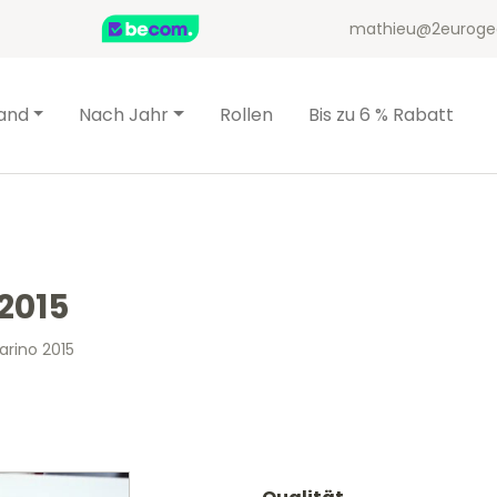
mathieu@2euroge
and
Nach Jahr
Rollen
Bis zu 6 % Rabatt
2015
arino 2015