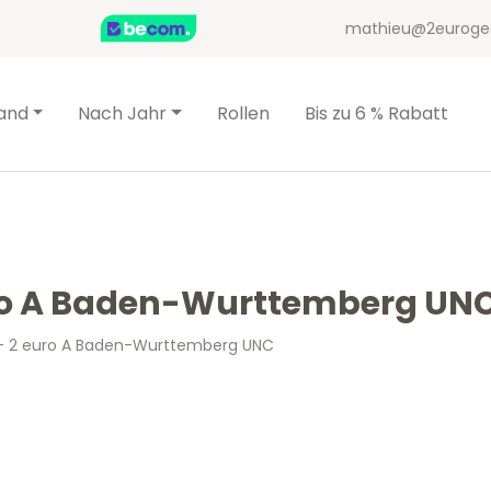
mathieu@2euroge
and
Nach Jahr
Rollen
Bis zu 6 % Rabatt
ro A Baden-Wurttemberg UN
– 2 euro A Baden-Wurttemberg UNC