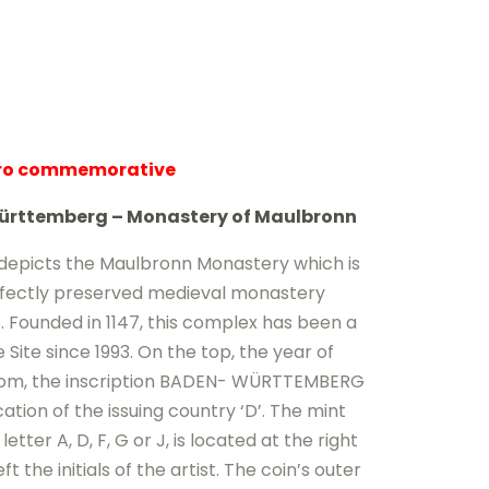
uro commemorative
rttemberg –
Monastery
of Maulbronn
n depicts the Maulbronn Monastery which is
fectly preserved medieval monastery
. Founded in 1147, this complex has been a
ite since 1993. On the top, the year of
ottom, the inscription BADEN- WÜRTTEMBERG
tion of the issuing country ‘D’. The mint
tter A, D, F, G or J, is located at the right
t the initials of the artist. The coin’s outer