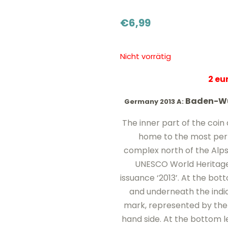
€
6,99
Nicht vorrätig
2 e
Baden-Wü
Germany 2013 A:
The inner part of the coi
home to the most per
complex north of the Alps
UNESCO World Heritage S
issuance ‘2013’. At the b
and underneath the indica
mark, represented by the le
hand side. At the bottom lef