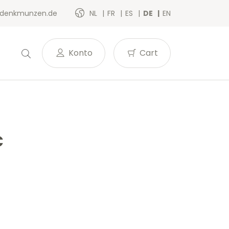
denkmunzen.de
NL
FR
ES
DE
EN
Konto
Cart
C