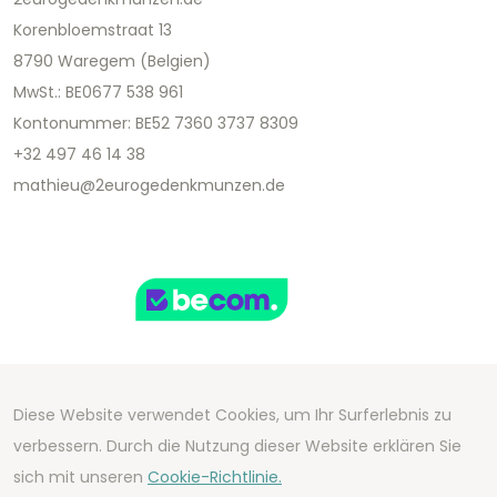
Korenbloemstraat 13
8790 Waregem (Belgien)
MwSt.: BE0677 538 961
Kontonummer: BE52 7360 3737 8309
+32 497 46 14 38
mathieu@2eurogedenkmunzen.de
Diese Website verwendet Cookies, um Ihr Surferlebnis zu
Copyright 2026 We Can Do Better Online BV
verbessern. Durch die Nutzung dieser Website erklären Sie
Development by
2mprove
- Content by
sich mit unseren
Cookie-Richtlinie.
2eurogedenkmunzen.de