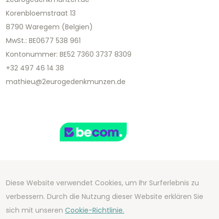
Korenbloemstraat 13
8790 Waregem (Belgien)
MwSt.: BE0677 538 961
Kontonummer: BE52 7360 3737 8309
+32 497 46 14 38
mathieu@2eurogedenkmunzen.de
Diese Website verwendet Cookies, um Ihr Surferlebnis zu
Copyright 2026 We Can Do Better Online BV
verbessern. Durch die Nutzung dieser Website erklären Sie
Development by
2mprove
- Content by
sich mit unseren
Cookie-Richtlinie.
2eurogedenkmunzen.de