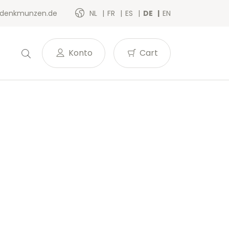
denkmunzen.de
NL
FR
ES
DE
EN
Konto
Cart