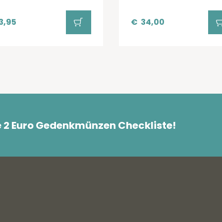
3,95
€
34,00
e 2 Euro Gedenkmünzen Checkliste!