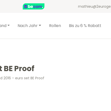
mathieu@2euroge
and
Nach Jahr
Rollen
Bis zu 6 % Rabatt
t BE Proof
nd 2016 – euro set BE Proof