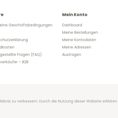
re
Mein Konto
eine Geschäftsbedingungen
Dashboard
Meine Bestellungen
chutzerklärung
Meine Kontodaten
dkosten
Meine Adressen
 gestellte Fragen (FAQ)
Austragen
verkäufer – B2B
 2026 We Can Do Better Online BV
lebnis zu verbessern. Durch die Nutzung dieser Website erklären
ent by
2mprove
- Content by 2eurogedenkmunzen.de