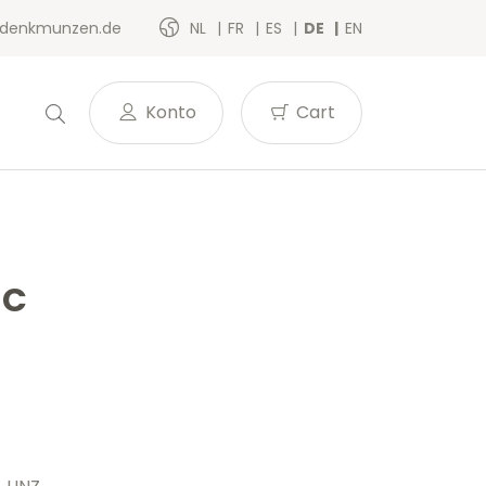
denkmunzen.de
NL
FR
ES
DE
EN
Konto
Cart
NC