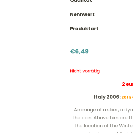
Qualität
Nennwert
Produktart
€
6,49
Nicht vorrätig
2 e
Italy 2006:
20th 
An image of a skier, a dyna
the coin. Above him are th
the location of the Wint