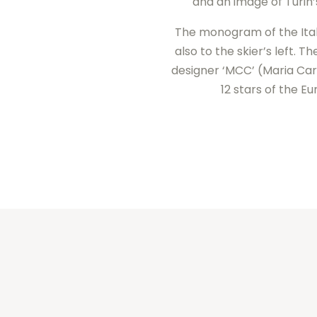
and an image of Turin’
The monogram of the Itali
also to the skier’s left. Th
designer ‘MCC’ (Maria Car
12 stars of the E