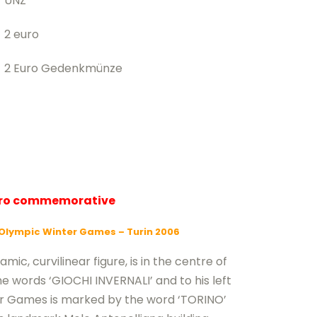
UNZ
2 euro
2 Euro Gedenkmünze
uro commemorative
Olympic Winter Games – Turin 2006
mic, curvilinear figure, is in the centre of
e words ‘GIOCHI INVERNALI’ and to his left
er Games is marked by the word ‘TORINO’