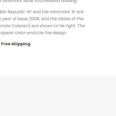
s landmark Mole Antonelliana building.
an Republic ‘RI’ and the mintmark ‘R’ are
e year of issue, 2006, and the initials of the
mela Colaneri) are shown to his right. The
uropean Union encircle the design.
Free shipping