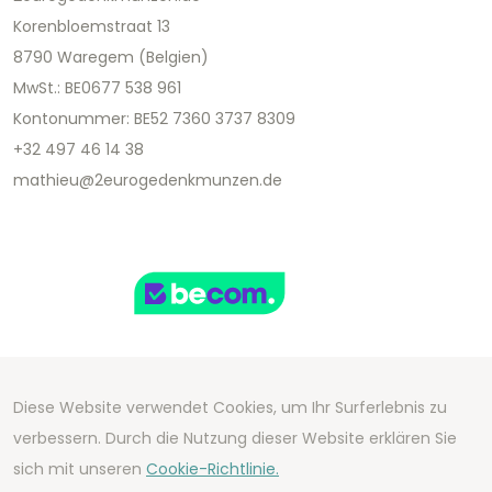
Korenbloemstraat 13
8790 Waregem (Belgien)
MwSt.: BE0677 538 961
Kontonummer: BE52 7360 3737 8309
+32 497 46 14 38
mathieu@2eurogedenkmunzen.de
Diese Website verwendet Cookies, um Ihr Surferlebnis zu
Copyright 2026 We Can Do Better Online BV
verbessern. Durch die Nutzung dieser Website erklären Sie
Development by
2mprove
- Content by
sich mit unseren
Cookie-Richtlinie.
2eurogedenkmunzen.de