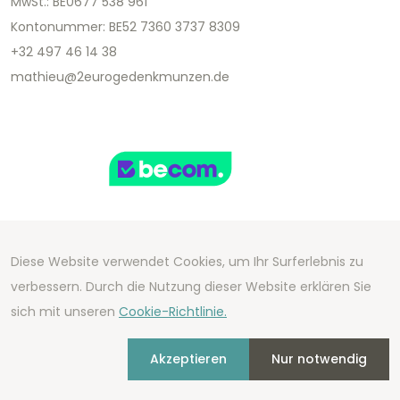
MwSt.: BE0677 538 961
Kontonummer: BE52 7360 3737 8309
+32 497 46 14 38
mathieu@2eurogedenkmunzen.de
Diese Website verwendet Cookies, um Ihr Surferlebnis zu
Copyright 2026 We Can Do Better Online BV
verbessern. Durch die Nutzung dieser Website erklären Sie
Development by
2mprove
- Content by
sich mit unseren
Cookie-Richtlinie.
2eurogedenkmunzen.de
Akzeptieren
Nur notwendig