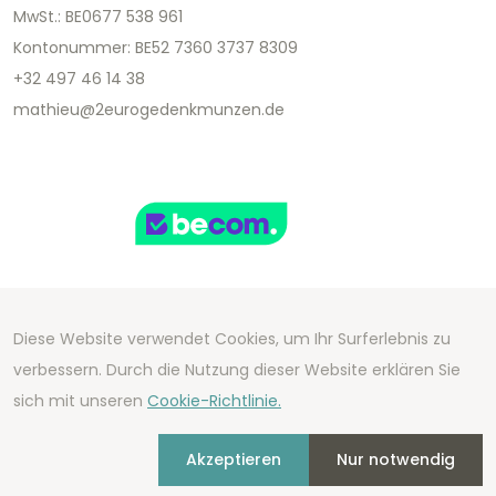
MwSt.: BE0677 538 961
Kontonummer: BE52 7360 3737 8309
+32 497 46 14 38
mathieu@2eurogedenkmunzen.de
Diese Website verwendet Cookies, um Ihr Surferlebnis zu
Copyright 2026 We Can Do Better Online BV
verbessern. Durch die Nutzung dieser Website erklären Sie
Development by
2mprove
- Content by
sich mit unseren
Cookie-Richtlinie.
2eurogedenkmunzen.de
Akzeptieren
Nur notwendig