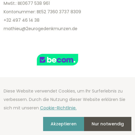
MwSt.: BE0677 538 961
Kontonummer: BE52 7360 3737 8309
+32 497 46 14 38
mathieu@2eurogedenkmunzen.de
Diese Website verwendet Cookies, um Ihr Surferlebnis zu
Copyright 2026 We Can Do Better Online BV
verbessern. Durch die Nutzung dieser Website erklären Sie
Development by
2mprove
- Content by
sich mit unseren
Cookie-Richtlinie.
2eurogedenkmunzen.de
Akzeptieren
Nur notwendig