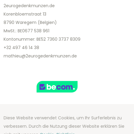
2eurogedenkmunzen.de
Korenbloemstraat 13
8790 Waregem (Belgien)
MwSt.: BE0677 538 961
Kontonummer: BE52 7360 3737 8309
+32 497 46 14 38
mathieu@2eurogedenkmunzen.de
Diese Website verwendet Cookies, um Ihr Surferlebnis zu
Copyright 2026 We Can Do Better Online BV
verbessern. Durch die Nutzung dieser Website erklären Sie
Development by
2mprove
- Content by