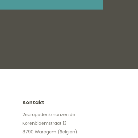
Kontakt
2eurogedenkmunzen.de
Korenbloemstraat 13
8790 Waregem (Belgien)