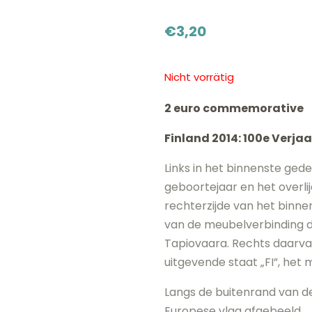
€
3,20
Nicht vorrätig
2 euro commemorative
Finland 2014: 100e Verja
Links in het binnenste ged
geboortejaar en het overli
rechterzijde van het binne
van de meubelverbinding di
Tapiovaara. Rechts daarva
uitgevende staat „FI”, het 
Langs de buitenrand van de
Europese vlag afgebeeld.