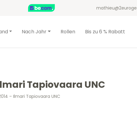
mathieu@2euroge
and
Nach Jahr
Rollen
Bis zu 6 % Rabatt
 Ilmari Tapiovaara UNC
2014 – Ilmari Tapiovaara UNC