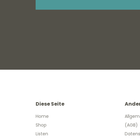
Diese Seite
Ande
Home
Allgem
Shop
(AGB)
Listen
Datens