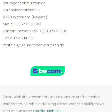
2eurogedenkmunzen.de
Korenbloemstraat 13
8790 Waregem (Belgien)
MwSt.: BE0677 538 961
Kontonummer: BE52 7360 3737 8309
+32 497 46 14 38
mathieu@2eurogedenkmunzen.de
Diese Website verwendet Cookies, um Ihr Surferlebnis zu
Copyright 2026 We Can Do Better Online BV
verbessern. Durch die Nutzung dieser Website erklären Sie
Development by
2mprove
- Content by
sich mit unseren
Cookie-Richtlinie.
2eurogedenkmunzen.de