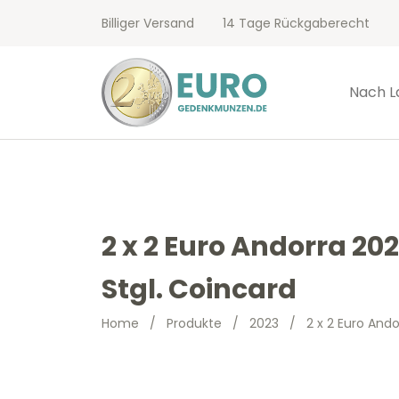
Billiger Versand
14 Tage Rückgaberecht
Nach L
2 x 2 Euro Andorra 2
Stgl. Coincard
Home
/
Produkte
/
2023
/
2 x 2 Euro And