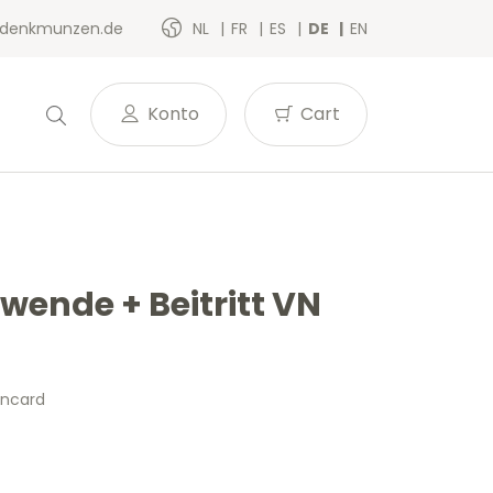
denkmunzen.de
NL
FR
ES
DE
EN
Konto
Cart
wende + Beitritt VN
incard