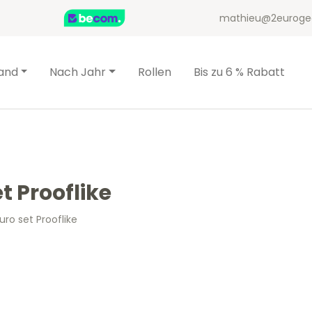
mathieu@2euroge
and
Nach Jahr
Rollen
Bis zu 6 % Rabatt
t Prooflike
uro set Prooflike