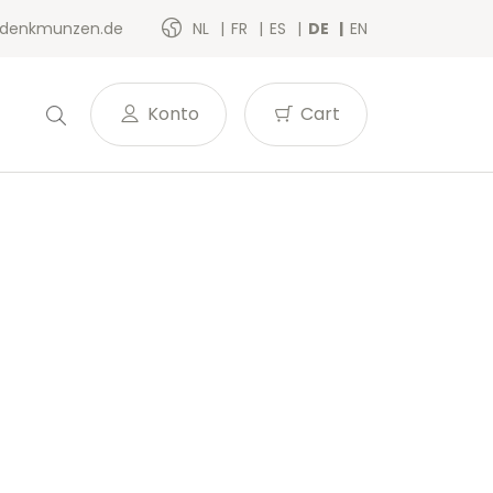
denkmunzen.de
NL
FR
ES
DE
EN
Konto
Cart