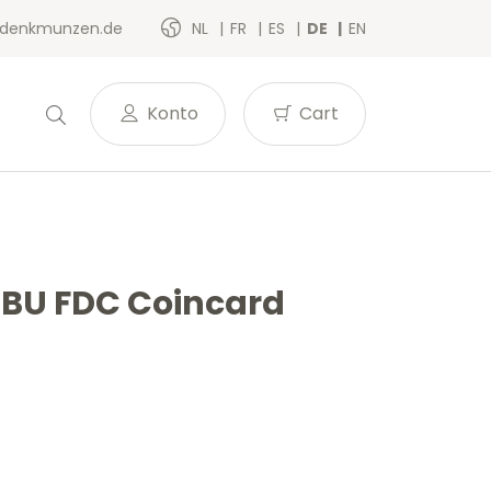
denkmunzen.de
NL
FR
ES
DE
EN
Konto
Cart
 BU FDC Coincard