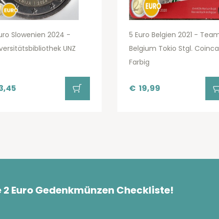
uro Slowenien 2024 -
5 Euro Belgien 2021 - Tea
versitätsbibliothek UNZ
Belgium Tokio Stgl. Coinca
Farbig
3,45
€
19,99
e 2 Euro Gedenkmünzen Checkliste!