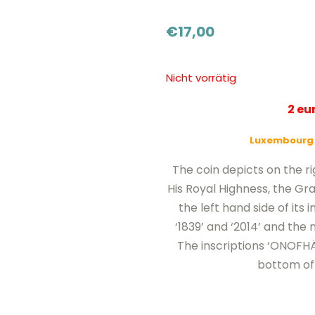
€
17,00
Nicht vorrätig
2 e
Luxembourg 
The coin depicts on the rig
His Royal Highness, the Gra
the left hand side of its 
‘1839’ and ‘2014’ and the
The inscriptions ‘ONOFH
bottom of 