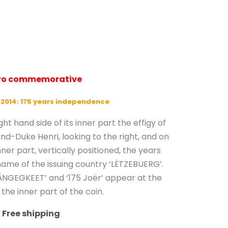
uro commemorative
2014: 175 years independence
ht hand side of its inner part the effigy of
nd-Duke Henri, looking to the right, and on
inner part, vertically positioned, the years
 name of the issuing country ‘LËTZEBUERG’.
ÄNGEGKEET’ and ‘175 Joër’ appear at the
the inner part of the coin.
Free shipping