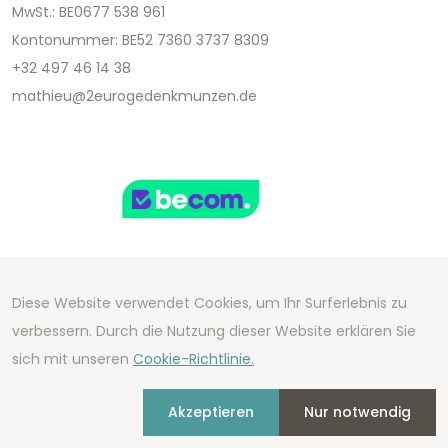
MwSt.: BE0677 538 961
Kontonummer: BE52 7360 3737 8309
+32 497 46 14 38
mathieu@2eurogedenkmunzen.de
Diese Website verwendet Cookies, um Ihr Surferlebnis zu
Copyright 2026 We Can Do Better Online BV
verbessern. Durch die Nutzung dieser Website erklären Sie
Development by
2mprove
- Content by
sich mit unseren
Cookie-Richtlinie.
2eurogedenkmunzen.de
Akzeptieren
Nur notwendig