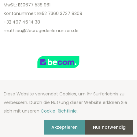
MwSt.: BE0677 538 961
Kontonummer: BE52 7360 3737 8309
+32 497 46 14 38
mathieu@2eurogedenkmunzen.de
Diese Website verwendet Cookies, um Ihr Surferlebnis zu
Copyright 2026 We Can Do Better Online BV
verbessern. Durch die Nutzung dieser Website erklären Sie
Development by
2mprove
- Content by
sich mit unseren
Cookie-Richtlinie.
2eurogedenkmunzen.de
Akzeptieren
Nur notwendig